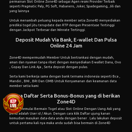
permainan Slot Online Zone4D sebagai Agen resmi Provider Terbaik
seperti Pragmatic Paly, PG Soft, Habanero, Joker, Spadegaming, Jili dan
yang lainnya
Untuk menambah peluang kepada member setia Zone4D menyediakan
prediksi togel jitu terupdate dan RTP dengan Presentase Tertinggi
dengan Jackpot Terbesar dan Winrate Tertinggi.
Deposit Mudah Via Bank, E-wallet Dan Pulsa
Online 24 Jam
Zone4D mempermudah Member Untuk bertrankasi dengan mudah,
aman dan nyaman tanpa ribet dengan menyediakan E-wallet Dana, Ovo
, Gopay Dan Link Aja , Serta deposit dengan pulas.
Serta kami berkerja sama dengan bank ternama indonesia seperti Bca ,
Mandiri , BNI , BRI Dan CIMB Untuk Kenyamanan dan keamanan data
member setia kami
Cara Daftar Serta Bonus-Bonus yang di berikan
Zone4D
Untuk Memulai Bermain Togel atau Slot Online Dengan Uang Asli yang
perlu adalah User id / Akun. Dengan cara klik Daftar ujung kanan
kemudian masukan data-data anda dengan bener . Lalu lakukan deposit
untuk pertama kali nya maka anda sudah bisa bermain di Zone4D