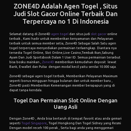
ZONE4D Adalah Agen Togel , Situs
Judi Slot Gacor Online Terbaik Dan
Terpercaya no 1 Di Indonesia
Selamat datang di Zone4D
agen togel
dan situs judi
slot gacor
online
terbaik , Kami hadir untuk memberikan kenyamanan dan Pelayanan
terbaik untuk semua member setia, Zone4D Sebagai Salah Satu agen
togel terpercaya menyediakan permainian terlaengkap. Diantara nya
tersedia Togel Online, Slot Online,Live Casino,Tembak Ikan,Sabung
Ayam Dan Judi Sportsbook Dalam 1 User ID. Semua permainian tersebut
bisa bosku mainkan ,
Zone4D
memberikan kemudahan deposit lewat
Bank, E-wallet dan Pulsa dengan modal kecil yaitu senilai 10.000 saja.
Zone4D sebagai agen togel terbaik, Memberikan Pelayanan Maximum
seperti bonus mingguan hingga bulanan dan untuk member baru ,
Zone4D pasti Memberikan Kemenangan member berapapun yang di
dapat tanpa kendala.
Togel Dan Permainan Slot Online Dengan
Uang Asli
Dengan Zone4D , Anda bisa bertaruh di tempat favorit atau anda gemari
seperti
Togel Singapore
, Togel Hongkong Dan Togel Sidney yang Resmi
Dengan model receh 100 perak , Serta bagi anda yang menggemari