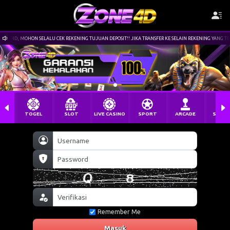
E4D, MOHON SELALU CEK REKENING TUJUAN DEPOSIT!! JIKA TRANSFER KE SELAIN REKENING YANG TERTE
TOGEL
SLOT
LIVE CASINO
SPORT
ARCADE
SABU
Remember Me
Masuk