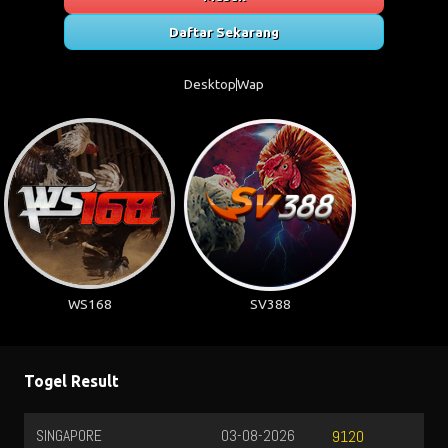
Daftar Sekarang
Desktop
Wap
WS168
SV388
Togel Result
SINGAPORE
03-08-2026
9120