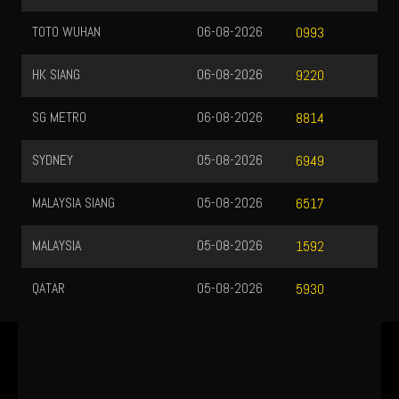
TOTO WUHAN
06-08-2026
0993
HK SIANG
06-08-2026
9220
SG METRO
06-08-2026
8814
SYDNEY
05-08-2026
6949
MALAYSIA SIANG
05-08-2026
6517
MALAYSIA
05-08-2026
1592
QATAR
05-08-2026
5930